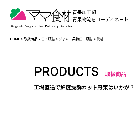
青果加工卸
青果物流をコーディネート
HOME
>
取扱商品
>
缶・瓶詰
>
ジャム／果物缶・瓶詰
>
黄桃
PRODUCTS
取扱商品
工場直送で鮮度抜群カット野菜はいかが？