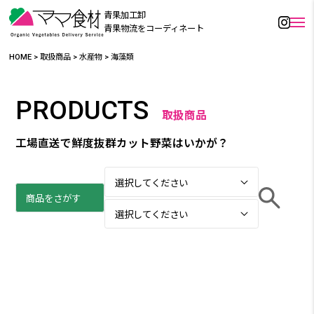
青果加工卸
青果物流をコーディネート
HOME
>
取扱商品
>
水産物
>
海藻類
PRODUCTS
取扱商品
工場直送で鮮度抜群カット野菜はいかが？