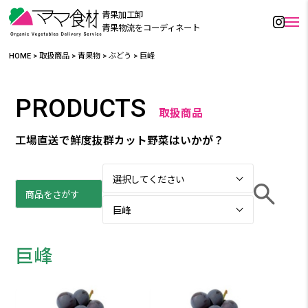
青果加工卸
青果物流をコーディネート
HOME
>
取扱商品
>
青果物
>
ぶどう
>
巨峰
PRODUCTS
取扱商品
工場直送で鮮度抜群カット野菜はいかが？
巨峰