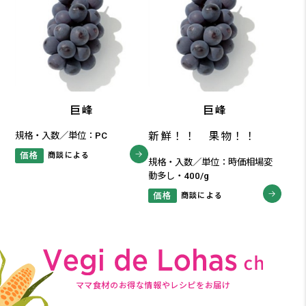
巨峰
巨峰
新鮮！！ 果物！！
規格・入数／単位：PC
価格
商談による
規格・入数／単位：時価相場変
動多し・400/g
価格
商談による
ママ食材のお得な情報やレシピをお届け