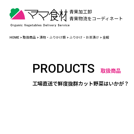
青果加工卸
青果物流をコーディネート
HOME
>
取扱商品
>
漬物・ふりかけ類
>
ふりかけ・お茶漬け
>
全般
PRODUCTS
取扱商品
工場直送で鮮度抜群カット野菜はいかが？