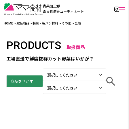
青果加工卸
青果物流をコーディネート
HOME
>
取扱商品
>
製菓・製パン材料
>
その他
>
全般
PRODUCTS
取扱商品
工場直送で鮮度抜群カット野菜はいかが？