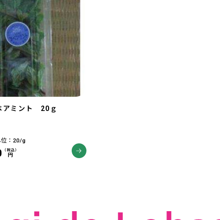
ペアミント 20ｇ
！
位：20/g
0
（税込）
円