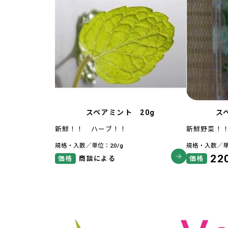
スペアミント 20g
ス
新鮮！！ ハーブ！！
新鮮野菜！
規格・入数／単位：20/g
規格・入数／単
22
価格
商談による
価格