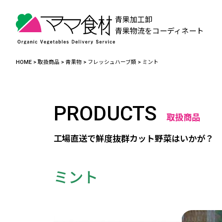
青果加工卸
青果物流をコーディネート
HOME
>
取扱商品
>
青果物
>
フレッシュハーブ類
>
ミント
PRODUCTS
取扱商品
工場直送で鮮度抜群カット野菜はいかが？
ミント