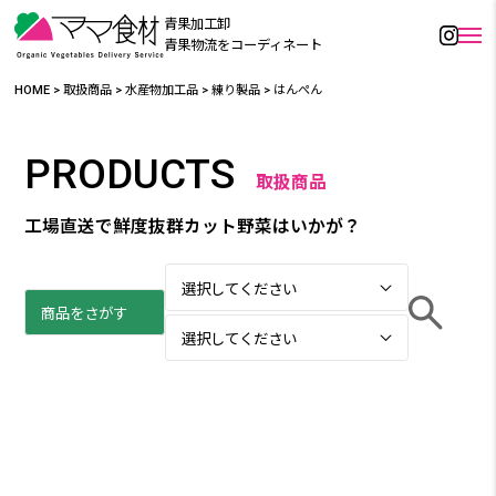
青果加工卸
青果物流をコーディネート
HOME
>
取扱商品
>
水産物加工品
>
練り製品
>
はんぺん
PRODUCTS
取扱商品
工場直送で鮮度抜群カット野菜はいかが？