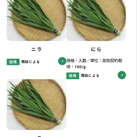
ニラ
にら
規格・入数／単位：高知契約栽
価格
商談による
培・100/g
価格
商談による