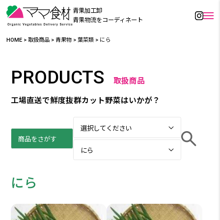
青果加工卸
青果物流をコーディネート
HOME
>
取扱商品
>
青果物
>
葉菜類
>
にら
PRODUCTS
取扱商品
工場直送で鮮度抜群カット野菜はいかが？
にら