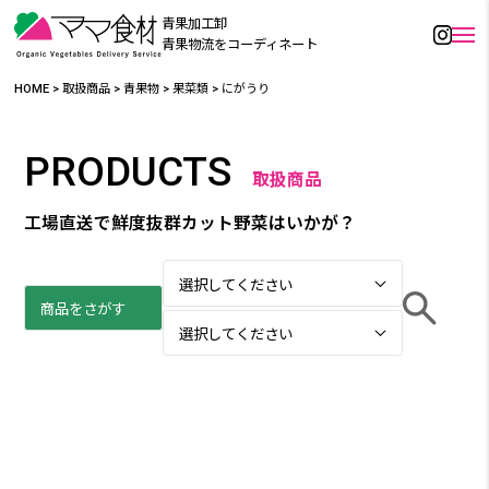
青果加工卸
青果物流をコーディネート
HOME
>
取扱商品
>
青果物
>
果菜類
>
にがうり
PRODUCTS
取扱商品
工場直送で鮮度抜群カット野菜はいかが？