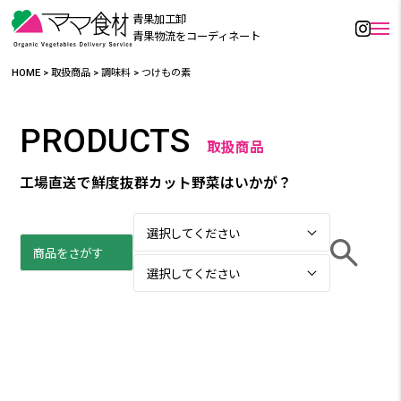
青果加工卸
青果物流をコーディネート
HOME
>
取扱商品
>
調味料
>
つけもの素
PRODUCTS
取扱商品
工場直送で鮮度抜群カット野菜はいかが？