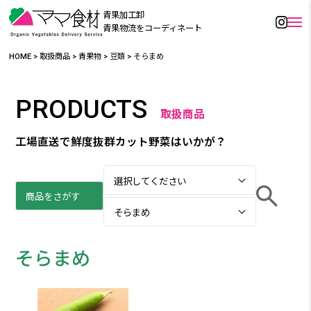
青果加工卸
青果物流をコーディネート
HOME
>
取扱商品
>
青果物
>
豆類
>
そらまめ
PRODUCTS
取扱商品
工場直送で鮮度抜群カット野菜はいかが？
そらまめ