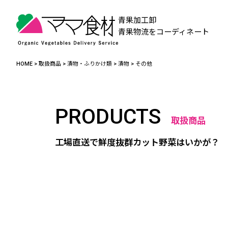
青果加工卸
青果物流をコーディネート
HOME
>
取扱商品
>
漬物・ふりかけ類
>
漬物
>
その他
PRODUCTS
取扱商品
工場直送で鮮度抜群カット野菜はいかが？