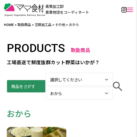
青果加工卸
青果物流をコーディネート
HOME
>
取扱商品
>
豆類加工品
>
その他
>
おから
PRODUCTS
取扱商品
工場直送で鮮度抜群カット野菜はいかが？
おから