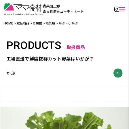
青果加工卸
青果物流をコーディネート
HOME
>
取扱商品
>
青果物
>
根菜類
>
かぶ
>
小かぶ
PRODUCTS
取扱商品
工場直送で鮮度抜群カット野菜はいかが？
かぶ