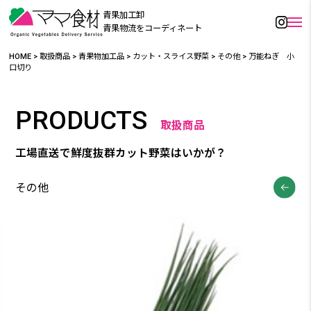
青果加工卸
青果物流をコーディネート
HOME
>
取扱商品
>
青果物加工品
>
カット・スライス野菜
>
その他
>
万能ねぎ 小
口切り
PRODUCTS
取扱商品
工場直送で鮮度抜群カット野菜はいかが？
その他