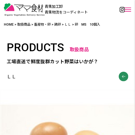
青果加工卸
青果物流をコーディネート
HOME
>
取扱商品
>
畜産物・卵
>
鶏卵
>
ＬＬ
>
卵 MS 10個入
PRODUCTS
取扱商品
工場直送で鮮度抜群カット野菜はいかが？
ＬＬ