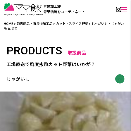
青果加工卸
青果物流をコーディネート
HOME
>
取扱商品
>
青果物加工品
>
カット・スライス野菜
>
じゃがいも
>
じゃがい
も 乱切り
PRODUCTS
取扱商品
工場直送で鮮度抜群カット野菜はいかが？
じゃがいも