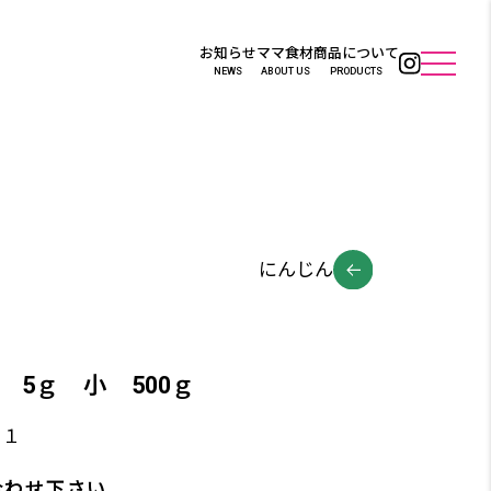
お知らせ
ママ食材
商品について
NEWS
ABOUT US
PRODUCTS
にんじん
 5ｇ 小 500ｇ
！１
合わせ下さい