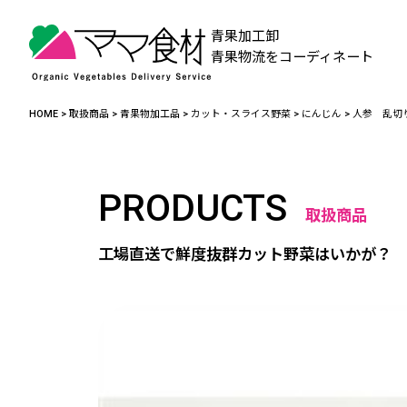
青果加工卸
青果物流をコーディネート
HOME
>
取扱商品
>
青果物加工品
>
カット・スライス野菜
>
にんじん
>
人参 乱切り
PRODUCTS
取扱商品
工場直送で鮮度抜群カット野菜はいかが？