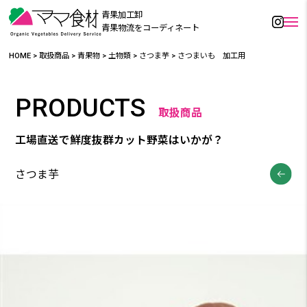
青果加工卸
青果物流をコーディネート
HOME
>
取扱商品
>
青果物
>
土物類
>
さつま芋
>
さつまいも 加工用
PRODUCTS
取扱商品
工場直送で鮮度抜群カット野菜はいかが？
さつま芋