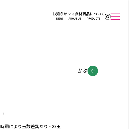
お知らせ
ママ食材
商品について
NEWS
ABOUT US
PRODUCTS
かぶ
！！
時期により玉数差異あり・3/玉