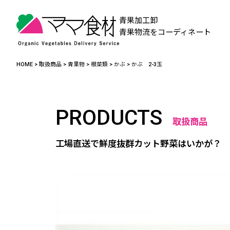
青果加工卸
青果物流をコーディネート
HOME
>
取扱商品
>
青果物
>
根菜類
>
かぶ
>
かぶ 2-3玉
PRODUCTS
取扱商品
工場直送で鮮度抜群カット野菜はいかが？