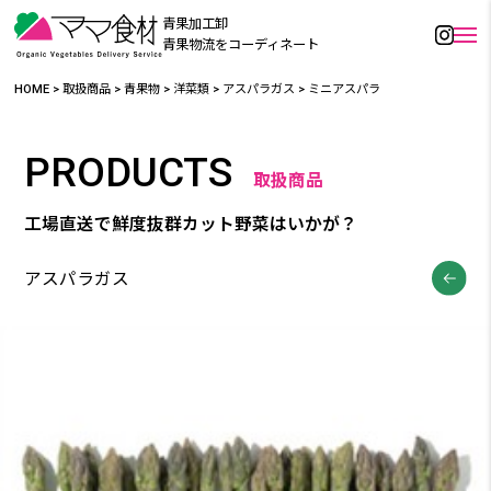
青果加工卸
青果物流をコーディネート
HOME
>
取扱商品
>
青果物
>
洋菜類
>
アスパラガス
>
ミニアスパラ
PRODUCTS
取扱商品
工場直送で鮮度抜群カット野菜はいかが？
アスパラガス