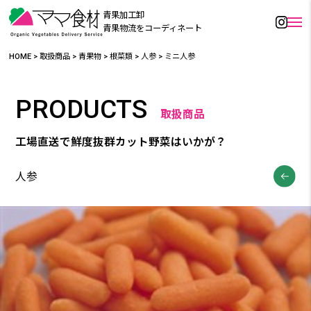
青果加工卸
青果物流をコーディネート
HOME
>
取扱商品
>
青果物
>
根菜類
>
人参
>
ミニ人参
PRODUCTS
取扱商品
工場直送で鮮度抜群カット野菜はいかが？
人参