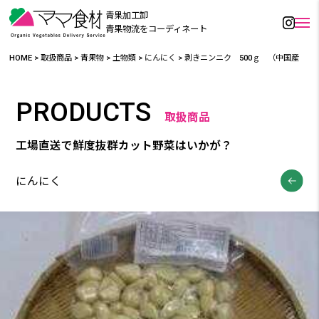
青果加工卸
青果物流をコーディネート
HOME
>
取扱商品
>
青果物
>
土物類
>
にんにく
>
剥きニンニク 500ｇ （中国産
PRODUCTS
取扱商品
工場直送で鮮度抜群カット野菜はいかが？
にんにく