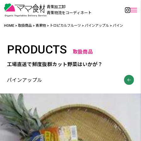
青果加工卸
青果物流をコーディネート
HOME
>
取扱商品
>
青果物
>
トロピカルフルーツ
>
パインアップル
>
パイン
PRODUCTS
取扱商品
工場直送で鮮度抜群カット野菜はいかが？
パインアップル