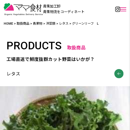
青果加工卸
青果物流をコーディネート
HOME
>
取扱商品
>
青果物
>
洋菜類
>
レタス
>
グリーンリーフ L
PRODUCTS
取扱商品
工場直送で鮮度抜群カット野菜はいかが？
レタス